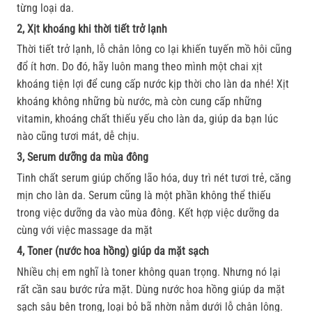
từng loại da.
2, Xịt khoáng khi thời tiết trở lạnh
Thời tiết trở lạnh, lỗ chân lông co lại khiến tuyến mồ hôi cũng
đổ ít hơn. Do đó, hãy luôn mang theo mình một chai xịt
khoáng tiện lợi để cung cấp nước kịp thời cho làn da nhé! Xịt
khoáng không những bù nước, mà còn cung cấp những
vitamin, khoáng chất thiếu yếu cho làn da, giúp da bạn lúc
nào cũng tươi mát, dễ chịu.
3, Serum dưỡng da mùa đông
Tinh chất serum giúp chống lão hóa, duy trì nét tươi trẻ, căng
mịn cho làn da. Serum cũng là một phần không thể thiếu
trong việc dưỡng da vào mùa đông. Kết hợp việc dưỡng da
cùng với việc massage da mặt
4, Toner (nước hoa hồng) giúp da mặt sạch
Nhiều chị em nghĩ là toner không quan trọng. Nhưng nó lại
rất cần sau bước rửa mặt. Dùng nước hoa hồng giúp da mặt
sạch sâu bên trong, loại bỏ bã nhờn nằm dưới lỗ chân lông.