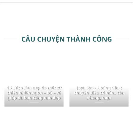
CÂU CHUYỆN THÀNH CÔNG
15 Cách làm đẹp da mặt từ
Josa Spa • Hoàng Cầu :
thiên nhiên ngon – bổ – rẻ
chuyên điều trị nám, tàn
giúp da bạn căng mịn đẹp
nhang, mụn