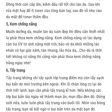
Đồng thời còn cấp ẩm, kiềm dầu rất tốt cho làn da. Sau khi
rửa mặt hay đổ ít toner vào lòng bàn tay, sau đó vỗ nhẹ vào
da mặt để toner thấm đều.
5, Kem chống nắng
Muốn dưỡng da, muốn làn da luôn đẹp thì điều cần thiết nhất
là phải thoa kem chống nắng. Kem chống nắng có tác dụng
cản tia UV từ ánh nắng mặt trời, bảo vệ da khỏi những tác
nhân có hại gây nám, tàn nhang, lão hóa da,…Cho dù là thời
tiết không có nắng thì cũng vẫn phải thoa kem chống nắng
hằng ngày nhé!
6, Tẩy trang
Tẩy trang không chỉ tẩy sạch lớp trang điểm mà còn tẩy sạch
bụi bẩn do môi trường bên ngoài. Khi lỗ chân lông co lại do
thời tiết lạnh, bạn cần phải tẩy trang kĩ hơn. Nếu không các
lớp bụi bẩn lâu ngày sẽ thành mụn ẩn, mụn đầu đen đó. Đừng
lười nữa, luôn luôn phải tẩy trang vào buổi tối. Nhìn vào bông
tẩy trang, bạn sẽ bất ngờ vì bụi bẩn trên da mặt bạn đó.