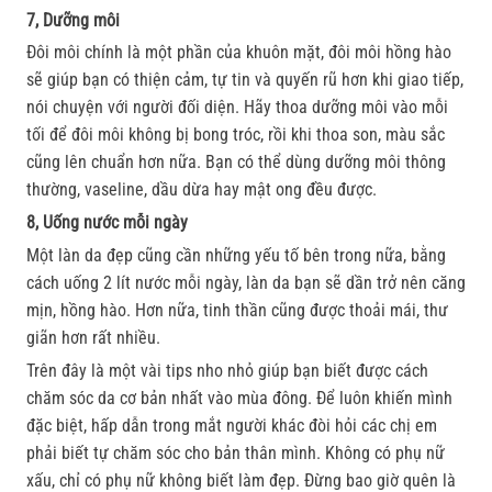
7, Dưỡng môi
Đôi môi chính là một phần của khuôn mặt, đôi môi hồng hào
sẽ giúp bạn có thiện cảm, tự tin và quyến rũ hơn khi giao tiếp,
nói chuyện với người đối diện. Hãy thoa dưỡng môi vào mỗi
tối để đôi môi không bị bong tróc, rồi khi thoa son, màu sắc
cũng lên chuẩn hơn nữa. Bạn có thể dùng dưỡng môi thông
thường, vaseline, dầu dừa hay mật ong đều được.
8, Uống nước mỗi ngày
Một làn da đẹp cũng cần những yếu tố bên trong nữa, bằng
cách uống 2 lít nước mỗi ngày, làn da bạn sẽ dần trở nên căng
mịn, hồng hào. Hơn nữa, tinh thần cũng được thoải mái, thư
giãn hơn rất nhiều.
Trên đây là một vài tips nho nhỏ giúp bạn biết được cách
chăm sóc da cơ bản nhất vào mùa đông. Để luôn khiến mình
đặc biệt, hấp dẫn trong mắt người khác đòi hỏi các chị em
phải biết tự chăm sóc cho bản thân mình. Không có phụ nữ
xấu, chỉ có phụ nữ không biết làm đẹp. Đừng bao giờ quên là