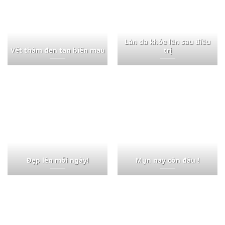
Làn da khỏe lên sau điều
Vết thâm đen tan biến mau
trị
Đẹp lên mỗi ngày!
Mụn nay còn đâu !