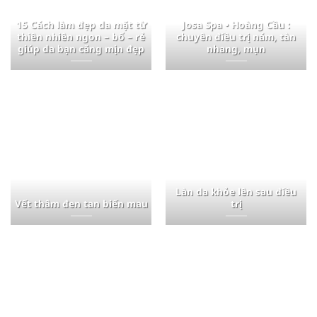
15 Cách làm đẹp da mặt từ
Josa Spa • Hoàng Cầu :
thiên nhiên ngon – bổ – rẻ
chuyên điều trị nám, tàn
giúp da bạn căng mịn đẹp
nhang, mụn
Làn da khỏe lên sau điều
Vết thâm đen tan biến mau
trị