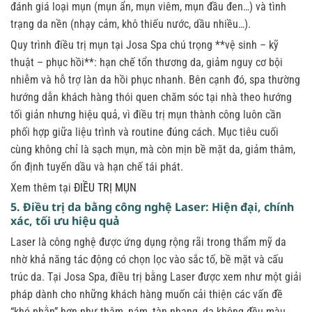
đánh giá loại mụn (mụn ẩn, mụn viêm, mụn đầu đen…) và tình
trạng da nền (nhạy cảm, khô thiếu nước, dầu nhiều…).
Quy trình điều trị mụn tại Josa Spa chú trọng **vệ sinh – kỹ
thuật – phục hồi**: hạn chế tổn thương da, giảm nguy cơ bội
nhiễm và hỗ trợ làn da hồi phục nhanh. Bên cạnh đó, spa thường
hướng dẫn khách hàng thói quen chăm sóc tại nhà theo hướng
tối giản nhưng hiệu quả, vì điều trị mụn thành công luôn cần
phối hợp giữa liệu trình và routine đúng cách. Mục tiêu cuối
cùng không chỉ là sạch mụn, mà còn mịn bề mặt da, giảm thâm,
ổn định tuyến dầu và hạn chế tái phát.
Xem thêm tại
ĐIỀU TRỊ MỤN
5. Điều trị da bằng công nghệ Laser: Hiện đại, chính
xác, tối ưu hiệu quả
Laser là công nghệ được ứng dụng rộng rãi trong thẩm mỹ da
nhờ khả năng tác động có chọn lọc vào sắc tố, bề mặt và cấu
trúc da. Tại Josa Spa, điều trị bằng Laser được xem như một giải
pháp dành cho những khách hàng muốn cải thiện các vấn đề
“khó nhằn” hơn như thâm, nám, tàn nhang, da không đều màu,