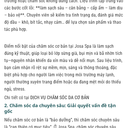
trường hoặc chăm sóc không đúng cách. Liệu trình tập trung vào
các bước cốt lõi: **làm sạch sâu – cân bằng – cấp ẩm – làm dịu
– bảo vệ**. Chuyên viên sẽ kiểm tra tình trạng da, đánh giá mức
độ dầu – khô, bít tắc, nhạy cảm… để lựa chọn sản phẩm và thao
tác phù hợp.
Điểm nổi bật của chăm sóc cơ bản tại Josa Spa là làm sạch
đúng kỹ thuật, giúp loại bỏ lớp sừng già, bụi mịn và bã nhờn tích
tụ—nguyên nhân khiến da xỉn màu và dễ nổi mụn. Sau liệu trình,
bạn cảm nhận rõ rệt sự mềm, mịn, sáng và thông thoáng, đặc
biệt phù hợp cho người làm việc trong môi trường máy lạnh,
người thường xuyên trang điểm hoặc da đang mệt mỏi do thiếu
ngủ, stress.
Chi tiết có tại
DỊCH VỤ CHĂM SÓC DA CƠ BẢN
2. Chăm sóc da chuyên sâu: Giải quyết vấn đề tận
gốc
Nếu chăm sóc cơ bản là “bảo dưỡng”, thì chăm sóc chuyên sâu
là “can thiệp có mục tiêu”. Ở Josa Spa, chăm sóc chuyên sâu