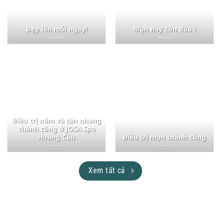
Đẹp lên mỗi ngày!
Mụn nay còn đâu !
Điều trị nám và tàn nhang
thành công ở JOSA Spa
Hoàng Cầu
Điều trị mụn thành công
Xem tất cả