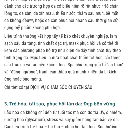
dành cho các trường hợp da có biểu hiện rõ rệt như: **lỗ chân
lông to, da sần, da xỉn màu, thiếu nước, thâm sau mụn, bề mặt
da không đều**, hoặc da cần phục hồi nhanh sau thời gian sử
dụng mỹ phẩm không phù hợp.
Liệu trình thường kết hợp tẩy tế bào chết chuyên nghiệp, làm
sạch sâu đa tầng, tinh chất đặc trị, mask phục hồi và có thể đi
kèm các phương pháp hỗ trợ như điện di/đẩy tinh chất tùy theo
tình trạng da. Mục tiêu là đưa hoạt chất thấm tốt hơn, cải thiện
cấu trúc da và tạo nền khỏe. Josa Spa chú trọng yếu tố “an toàn”
và “đúng ngưỡng”, tránh can thiệp quá mạnh khiến da bị kích
ứng hoặc bào mỏng.
Chi tiết có tại
DỊCH VỤ CHĂM SÓC CHUYÊN SÂU
3. Trẻ hóa, tái tạo, phục hồi làn da: Đẹp bền vững
Lão hóa da không chỉ đến từ tuổi tác mà còn do tia UV, ô nhiễm,
đường hóa (glycation), stress và suy giảm hàng rào bảo vệ da.
Các liệu trình trẻ hóa – tái tạo – phục hồi tại Josa Spa hướng