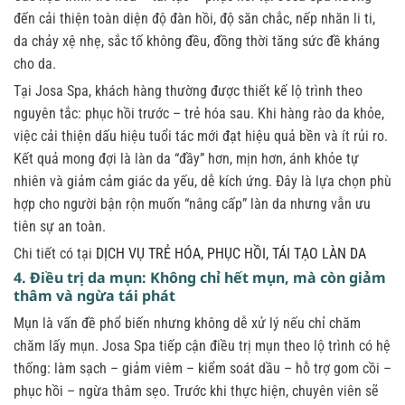
đến cải thiện toàn diện độ đàn hồi, độ săn chắc, nếp nhăn li ti,
da chảy xệ nhẹ, sắc tố không đều, đồng thời tăng sức đề kháng
cho da.
Tại Josa Spa, khách hàng thường được thiết kế lộ trình theo
nguyên tắc: phục hồi trước – trẻ hóa sau. Khi hàng rào da khỏe,
việc cải thiện dấu hiệu tuổi tác mới đạt hiệu quả bền và ít rủi ro.
Kết quả mong đợi là làn da “đầy” hơn, mịn hơn, ánh khỏe tự
nhiên và giảm cảm giác da yếu, dễ kích ứng. Đây là lựa chọn phù
hợp cho người bận rộn muốn “nâng cấp” làn da nhưng vẫn ưu
tiên sự an toàn.
Chi tiết có tại
DỊCH VỤ TRẺ HÓA, PHỤC HỒI, TÁI TẠO LÀN DA
4. Điều trị da mụn: Không chỉ hết mụn, mà còn giảm
thâm và ngừa tái phát
Mụn là vấn đề phổ biến nhưng không dễ xử lý nếu chỉ chăm
chăm lấy mụn. Josa Spa tiếp cận điều trị mụn theo lộ trình có hệ
thống: làm sạch – giảm viêm – kiểm soát dầu – hỗ trợ gom cồi –
phục hồi – ngừa thâm sẹo. Trước khi thực hiện, chuyên viên sẽ