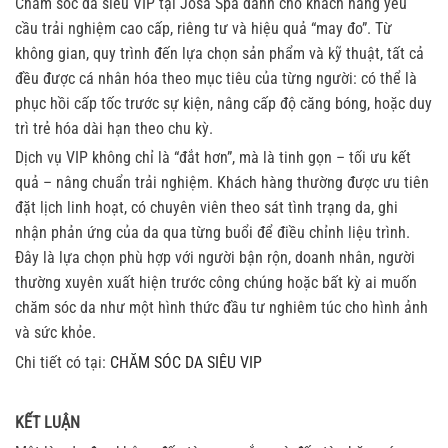
Chăm sóc da siêu VIP tại Josa Spa dành cho khách hàng yêu
cầu trải nghiệm cao cấp, riêng tư và hiệu quả “may đo”. Từ
không gian, quy trình đến lựa chọn sản phẩm và kỹ thuật, tất cả
đều được cá nhân hóa theo mục tiêu của từng người: có thể là
phục hồi cấp tốc trước sự kiện, nâng cấp độ căng bóng, hoặc duy
trì trẻ hóa dài hạn theo chu kỳ.
Dịch vụ VIP không chỉ là “đắt hơn”, mà là tinh gọn – tối ưu kết
quả – nâng chuẩn trải nghiệm. Khách hàng thường được ưu tiên
đặt lịch linh hoạt, có chuyên viên theo sát tình trạng da, ghi
nhận phản ứng của da qua từng buổi để điều chỉnh liệu trình.
Đây là lựa chọn phù hợp với người bận rộn, doanh nhân, người
thường xuyên xuất hiện trước công chúng hoặc bất kỳ ai muốn
chăm sóc da như một hình thức đầu tư nghiêm túc cho hình ảnh
và sức khỏe.
Chi tiết có tại:
CHĂM SÓC DA SIÊU VIP
KẾT LUẬN