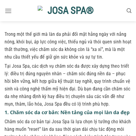
Bỏ
qua
nội
dung
Trong một thế giới mà làn da phải đối mặt hằng ngày với nắng
nóng, khói bụi, áp lực công việc, thiếu ngủ và thói quen sinh hoạt
thất thường, việc chăm sóc da không còn là “xa xỉ”, mà là một
nhu cầu thiết yếu để giữ gìn sức khỏe và sự tự tin.
Tại Josa Spa, các dịch vụ chăm sóc da được xây dựng theo triết
lý: điều trị đúng nguyên nhân – chăm sóc đúng nền da – phục
hồi bền vững, kết hợp giữa kỹ thuật tay nghề, quy trình chuẩn vệ
sinh và công nghệ thẩm mỹ hiện đại. Dù bạn đang cần chăm sóc
da nhẹ nhàng định kỳ hay điều trị chuyên sâu các vấn đề như
mụn, thâm, lão hóa, Josa Spa đều có lộ trình phù hợp.
1. Chăm sóc da cơ bản: Nền tảng của mọi làn da đẹp
Chăm sóc da cơ bản tại Josa Spa là lựa chọn lý tưởng cho khách
hàng muốn “reset” làn da sau thời gian dài chịu tác động môi