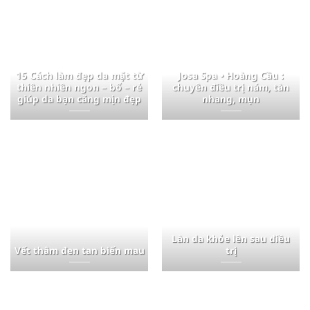
15 Cách làm đẹp da mặt từ
Josa Spa • Hoàng Cầu :
thiên nhiên ngon – bổ – rẻ
chuyên điều trị nám, tàn
giúp da bạn căng mịn đẹp
nhang, mụn
Làn da khỏe lên sau điều
Vết thâm đen tan biến mau
trị