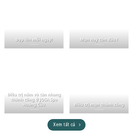
Đẹp lên mỗi ngày!
Mụn nay còn đâu !
Điều trị nám và tàn nhang
thành công ở JOSA Spa
Hoàng Cầu
Điều trị mụn thành công
Xem tất cả