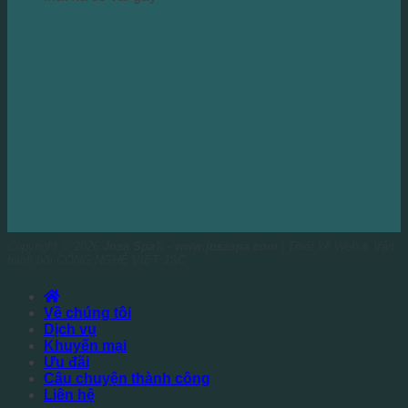
Copyright © 2026
Josa Spa® - www.josaspa.com
| Thiết kế Web & Vận
hành bởi CÔNG NGHỆ VIỆT JSC
Về chúng tôi
Dịch vụ
Khuyến mại
Ưu đãi
Câu chuyện thành công
Liên hệ