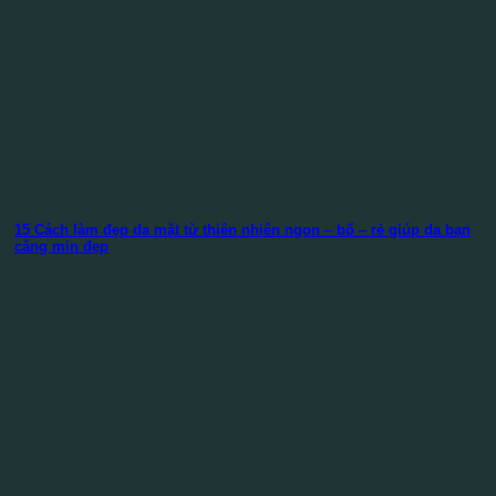
15 Cách làm đẹp da mặt từ thiên nhiên ngon – bổ – rẻ giúp da bạn
căng mịn đẹp