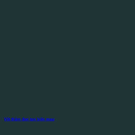
Vết thâm đen tan biến mau