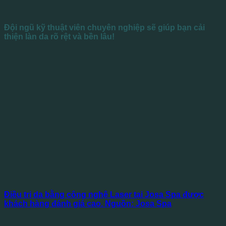
Đội ngũ kỹ thuật viên chuyên nghiệp sẽ giúp bạn cải
thiện làn da rõ rệt và bền lâu!
Điều trị da bằng công nghệ Laser tại Josa Spa được
khách hàng đánh giá cao. Nguồn: Josa Spa