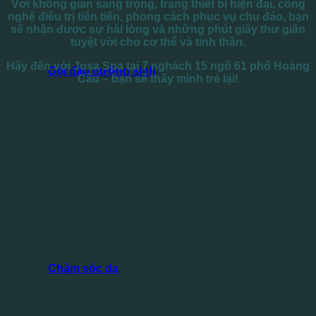
Với không gian sang trọng, trang thiết bị hiện đại, công
nghệ điều trị tiên tiến, phong cách phục vụ chu đáo, bạn
sẽ nhận được sự hài lòng và những phút giây thư giãn
tuyệt vời cho cơ thể và tinh thần.
Hãy đến với Josa Spa tại 7 nghách 15 ngõ 61 phố Hoàng
Gội đầu dưỡng sinh
Cầu – bạn sẽ thấy mình trẻ lại!
Chăm sóc da