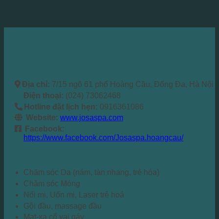
JOSA SPA®
Địa chỉ:
7/15 ngõ 61 phố Hoàng Cầu, Đống Đa, Hà Nội
Điện thoại:
(024) 73062468
Hotline đặt lịch hẹn:
0916361086
Website:
www.josaspa.com
Facebook:
https://www.facebook.com/Josaspa.hoangcau/
DỊCH VỤ
Chăm sóc Da (nám, tàn nhang, trẻ hóa)
Chăm sóc Móng
Nối mi, Uốn mi, Laser trẻ hoá
Gội đầu, massage đầu
Mat-xa cổ vai gáy