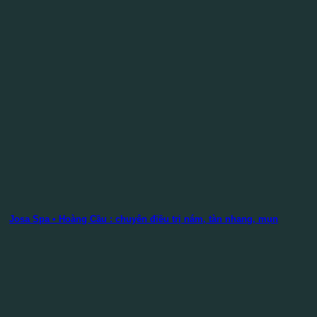
Josa Spa • Hoàng Cầu : chuyên điều trị nám, tàn nhang, mụn