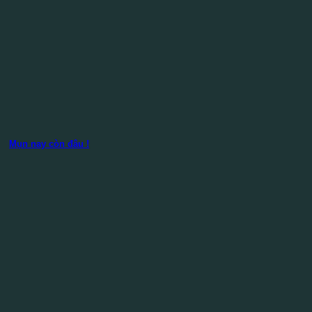
Mụn nay còn đâu !